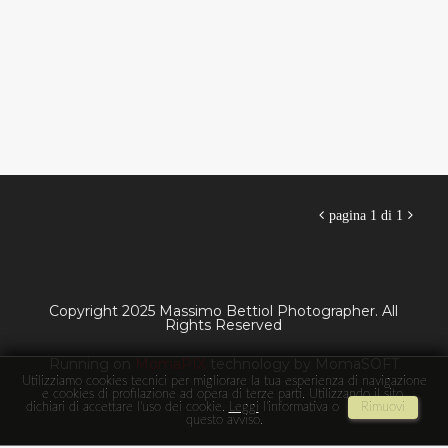

pagina 1 di 1

Copyright 2025 Massimo Bettiol Photographer. All
Rights Reserved
Running on
MomaPIX
technology by MomaSOFT
Utilizziamo cookies tecnici per migliorare la tua esperienza di navigazione
e cookies di profilazione ad opera di terze parti. Utilizzando il sito,
dichiari di accettare l'uso dei cookie.
Leggi
l'informativa o
Rimuovi
questo avviso.