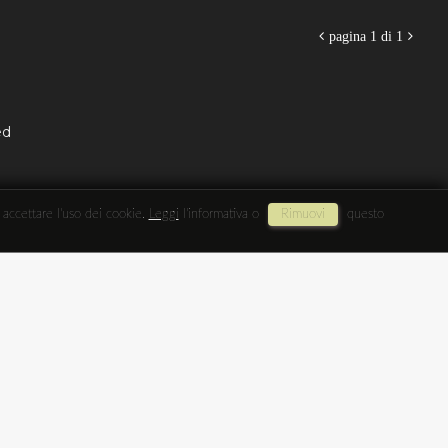

pagina 1 di 1

ed
i accettare l'uso dei cookie.
Leggi
l'informativa o
Rimuovi
questo
Aquista Online
Carrello
Info
Login