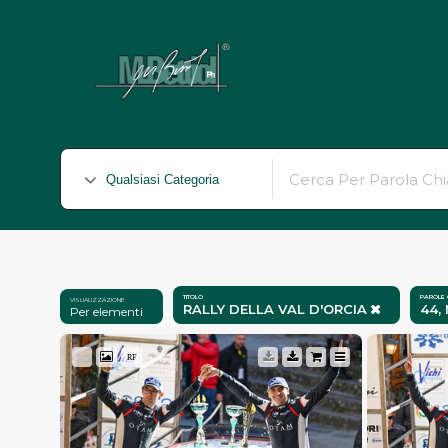
Massimo Be
Titolo
Parole 
Visualizzazione
RALLY DELLA VAL D'ORCIA
44,
per elementi