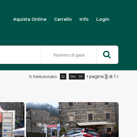
Aquista Online
Carrello
Info
Login
pagina
di 1
0 Selezionato
16


32
RM
RF
64
96