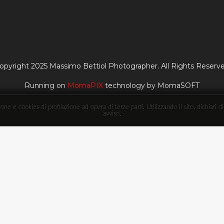
opyright 2025 Massimo Bettiol Photographer. All Rights Reserv
Running on
MomaPIX
technology by MomaSOFT
ne e cookies di profilazione ad opera di terze parti. Utilizzando il sito, dichiari d
avviso.
ttiol